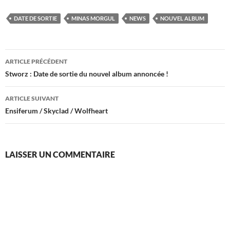
DATE DE SORTIE
MINAS MORGUL
NEWS
NOUVEL ALBUM
Navigation
ARTICLE PRÉCÉDENT
des
Stworz : Date de sortie du nouvel album annoncée !
articles
ARTICLE SUIVANT
Ensiferum / Skyclad / Wolfheart
LAISSER UN COMMENTAIRE