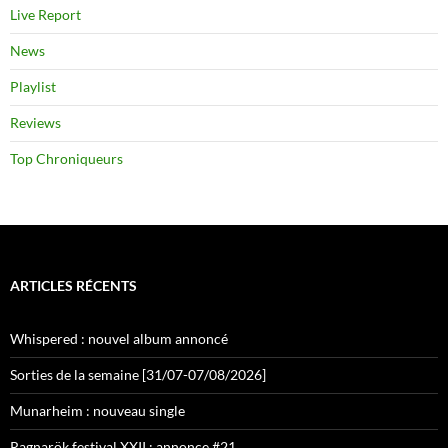
Live Report
News
Playlist
Reviews
Top Chroniqueurs
ARTICLES RÉCENTS
Whispered : nouvel album annoncé
Sorties de la semaine [31/07-07/08/2026]
Munarheim : nouveau single
Ragnarök festival XXII : annonce #21