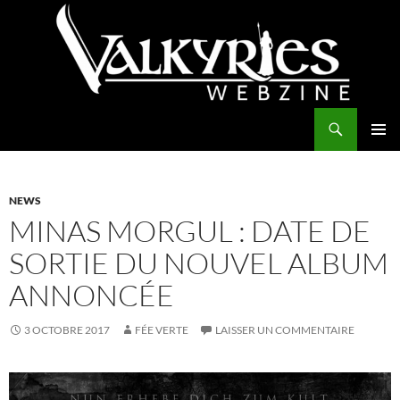
Aller
au
contenu
Recherche
Valkyries Webzine
MENU
PRINCI
NEWS
MINAS MORGUL : DATE DE
SORTIE DU NOUVEL ALBUM
ANNONCÉE
3 OCTOBRE 2017
FÉE VERTE
LAISSER UN COMMENTAIRE