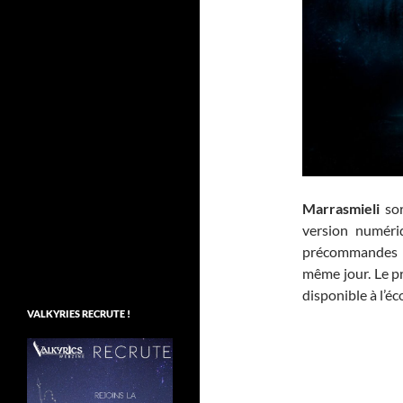
Marrasmieli
sor
version numéri
précommandes po
même jour. Le p
disponible à l’é
VALKYRIES RECRUTE !