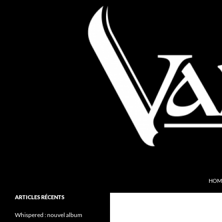
Aller
au
contenu
Recherche
Valkyries Webzine
HOM
Folk Pagan Webzine
ARTICLES RÉCENTS
Whispered : nouvel album