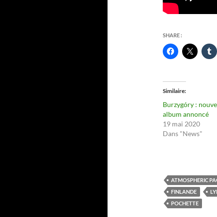
SHARE :
Similaire
Burzygóry : nouve
album annoncé
19 mai 2020
Dans "News"
ATMOSPHERIC PA
FINLANDE
LY
POCHETTE