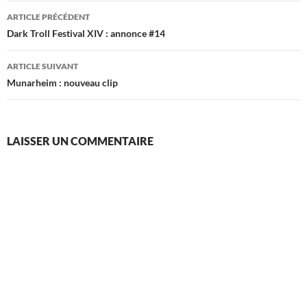
Navigation
ARTICLE PRÉCÉDENT
des
Dark Troll Festival XIV : annonce #14
articles
ARTICLE SUIVANT
Munarheim : nouveau clip
LAISSER UN COMMENTAIRE