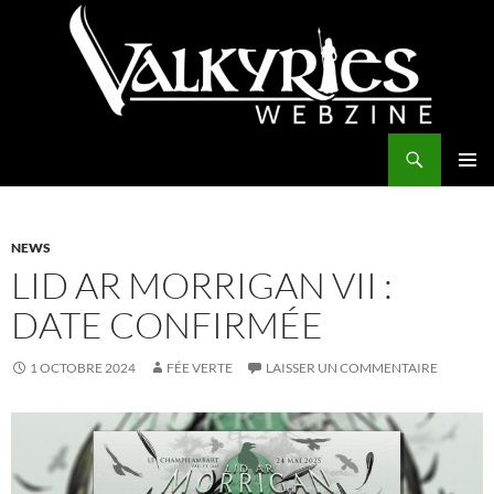
Aller
au
contenu
Recherche
Valkyries Webzine
MENU
PRINCI
NEWS
LID AR MORRIGAN VII :
DATE CONFIRMÉE
1 OCTOBRE 2024
FÉE VERTE
LAISSER UN COMMENTAIRE