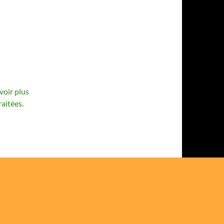
voir plus
raitées
.