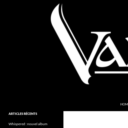
Aller
au
contenu
Recherche
Valkyries Webzine
HOM
Folk Pagan Webzine
ARTICLES RÉCENTS
Whispered : nouvel album