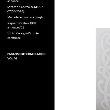
annoncé
Sorties de la semaine [31/07-
07/08/2026]
Munarheim : nouveau single
Ragnarök festival XXII :
annonce #21
Lid Ar Morrigan IX : date
confirmée
PAGAN SPIRIT COMPILATION
VOL. VI