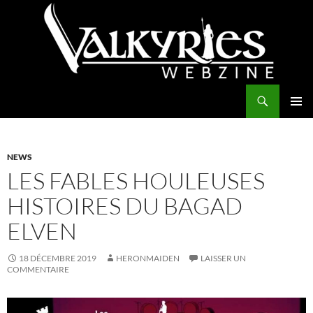
Aller
au
contenu
Recherche
Valkyries Webzine
MENU
PRINCI
NEWS
LES FABLES HOULEUSES
HISTOIRES DU BAGAD
ELVEN
18 DÉCEMBRE 2019
HERONMAIDEN
LAISSER UN
COMMENTAIRE