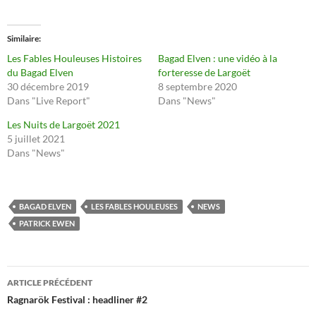
Similaire
Les Fables Houleuses Histoires
Bagad Elven : une vidéo à la
du Bagad Elven
forteresse de Largoët
30 décembre 2019
8 septembre 2020
Dans "Live Report"
Dans "News"
Les Nuits de Largoët 2021
5 juillet 2021
Dans "News"
BAGAD ELVEN
LES FABLES HOULEUSES
NEWS
PATRICK EWEN
Navigation
ARTICLE PRÉCÉDENT
des
Ragnarök Festival : headliner #2