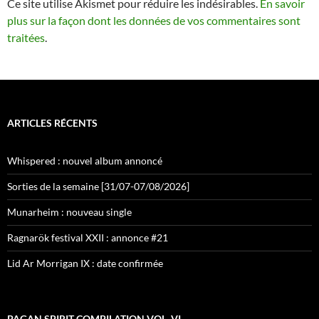
Ce site utilise Akismet pour réduire les indésirables.
En savoir
plus sur la façon dont les données de vos commentaires sont
traitées
.
ARTICLES RÉCENTS
Whispered : nouvel album annoncé
Sorties de la semaine [31/07-07/08/2026]
Munarheim : nouveau single
Ragnarök festival XXII : annonce #21
Lid Ar Morrigan IX : date confirmée
PAGAN SPIRIT COMPILATION VOL. VI