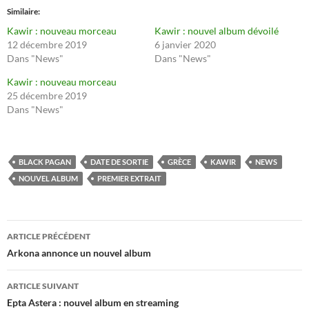
Similaire
Kawir : nouveau morceau
Kawir : nouvel album dévoilé
12 décembre 2019
6 janvier 2020
Dans "News"
Dans "News"
Kawir : nouveau morceau
25 décembre 2019
Dans "News"
BLACK PAGAN
DATE DE SORTIE
GRÈCE
KAWIR
NEWS
NOUVEL ALBUM
PREMIER EXTRAIT
Navigation
ARTICLE PRÉCÉDENT
des
Arkona annonce un nouvel album
articles
ARTICLE SUIVANT
Epta Astera : nouvel album en streaming