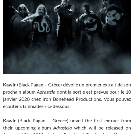
Kawir
(Black Pagan – Grèce) dévoile un premier extrait de son
prochain album
Adrasteia
dont la sortie est prévue pour le 10
janvier 2020 chez Iron Bonehead Productions. Vous pouvez
écouter « Limniades » ci-dessous.
Kawir
(Black Pagan – Greece) unveil the first extract from
their upcoming album
Adrasteia
which will be released on