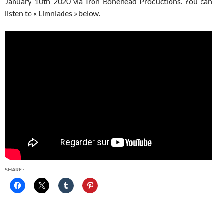
January 10th 2020 via Iron Bonehead Productions. You can
listen to « Limniades » below.
SHARE :