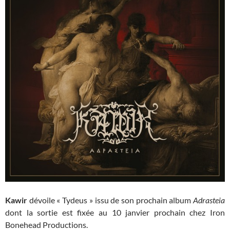
Kawir
dévoile « Tydeus » issu de son prochain album
Adrasteia
dont la sortie est fixée au 10 janvier prochain chez Iron
Bonehead Productions.