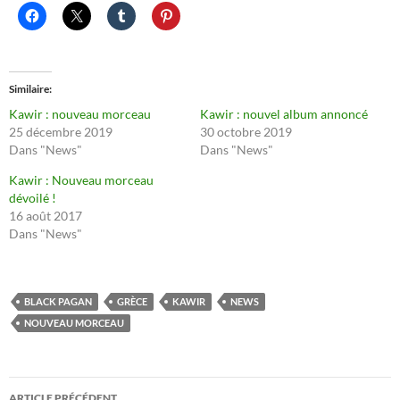
Similaire
Kawir : nouveau morceau
Kawir : nouvel album annoncé
25 décembre 2019
30 octobre 2019
Dans "News"
Dans "News"
Kawir : Nouveau morceau
dévoilé !
16 août 2017
Dans "News"
BLACK PAGAN
GRÈCE
KAWIR
NEWS
NOUVEAU MORCEAU
Navigation
ARTICLE PRÉCÉDENT