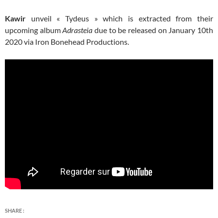
Kawir
unveil « Tydeus » which is extracted from their
upcoming album
Adrasteia
due to be released on January 10th
2020 via Iron Bonehead Productions.
SHARE :