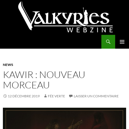
Aller
au
contenu
Recherche
Valkyries Webzine
MENU
PRINCI
NEWS
KAWIR : NOUVEAU
MORCEAU
12 DÉCEMBRE 2019
FÉE VERTE
LAISSER UN COMMENTAIRE