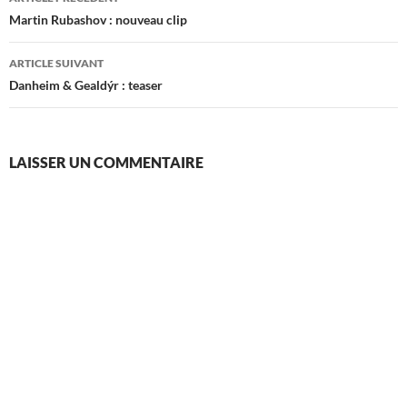
des
Martin Rubashov : nouveau clip
articles
ARTICLE SUIVANT
Danheim & Gealdýr : teaser
LAISSER UN COMMENTAIRE