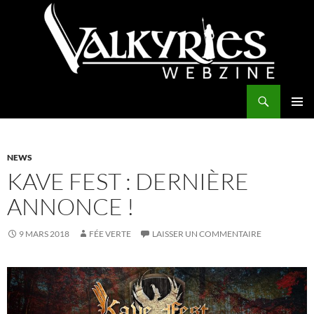
Aller
au
contenu
Recherche
Valkyries Webzine
MENU
PRINCI
NEWS
KAVE FEST : DERNIÈRE
ANNONCE !
9 MARS 2018
FÉE VERTE
LAISSER UN COMMENTAIRE