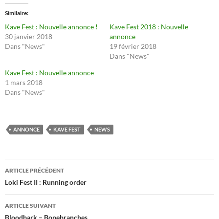
Similaire
Kave Fest : Nouvelle annonce !
Kave Fest 2018 : Nouvelle
30 janvier 2018
annonce
Dans "News"
19 février 2018
Dans "News"
Kave Fest : Nouvelle annonce
1 mars 2018
Dans "News"
ANNONCE
KAVE FEST
NEWS
Navigation
ARTICLE PRÉCÉDENT
des
Loki Fest II : Running order
articles
ARTICLE SUIVANT
Bloodbark – Bonebranches