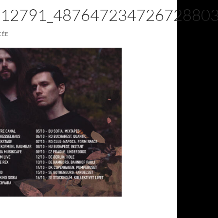
212791_48764723472672880
CÉE