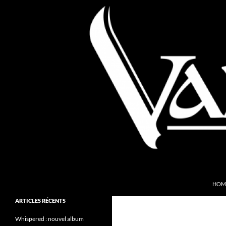
Aller
au
contenu
Recherche
Valkyries Webzine
HOM
Folk Pagan Webzine
ARTICLES RÉCENTS
Whispered : nouvel album