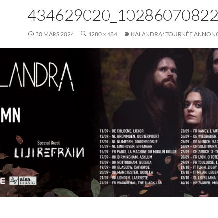
434629020_1028607082
30 MARS 2024
1280 × 484
KALANDRA : TOURNÉE ANNON