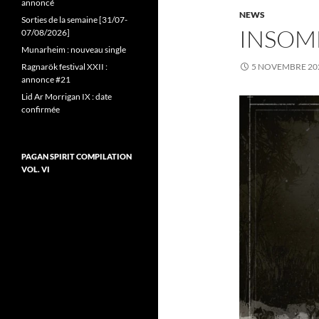
annoncé
NEWS
Sorties de la semaine [31/07-
INSOM
07/08/2026]
Munarheim : nouveau single
Ragnarök festival XXII :
5 NOVEMBRE 20
annonce #21
Lid Ar Morrigan IX : date
confirmée
PAGAN SPIRIT COMPILATION
VOL. VI