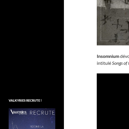
Insomnium
dévoi
intitulé
Songs of
VALKYRIES RECRUTE !