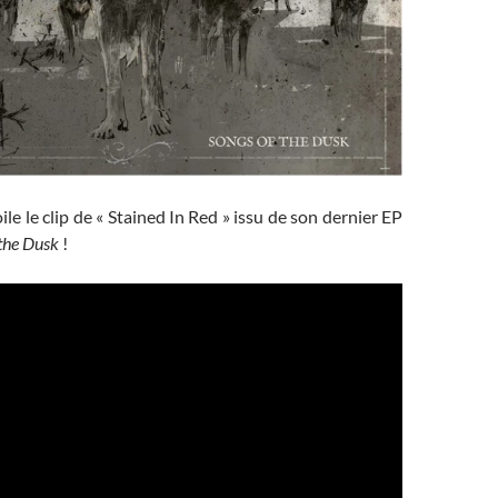
le le clip de « Stained In Red » issu de son dernier EP
 the Dusk
!