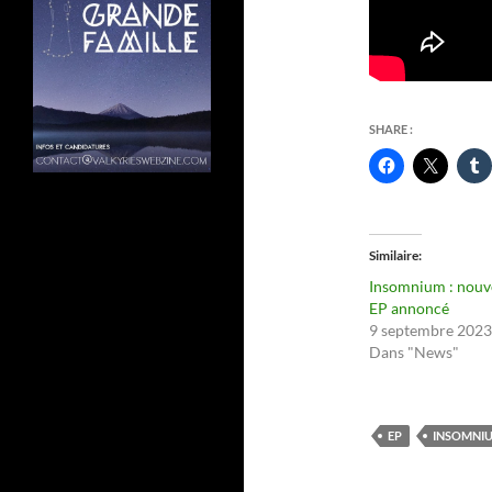
SHARE :
Similaire
Insomnium : nouv
EP annoncé
9 septembre 2023
Dans "News"
EP
INSOMNI