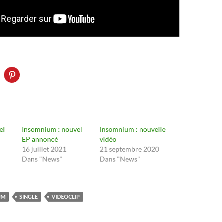
el
Insomnium : nouvel
Insomnium : nouvelle
EP annoncé
vidéo
16 juillet 2021
21 septembre 2020
Dans "News"
Dans "News"
UM
SINGLE
VIDEOCLIP