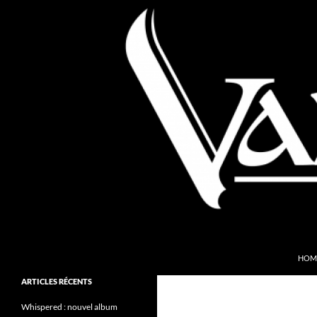
Aller
au
contenu
Recherche
Valkyries Webzine
HOM
Folk Pagan Webzine
ARTICLES RÉCENTS
Whispered : nouvel album