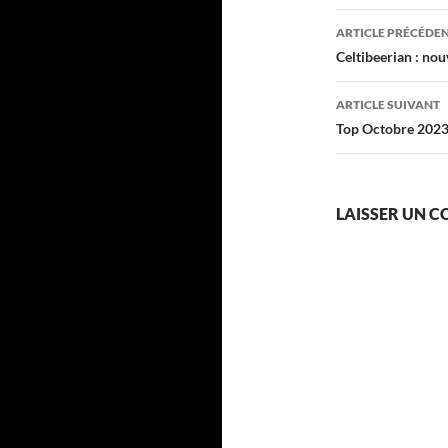
Navigati
ARTICLE PRÉCÉDE
des
Celtibeerian : nou
articles
ARTICLE SUIVANT
Top Octobre 202
LAISSER UN 