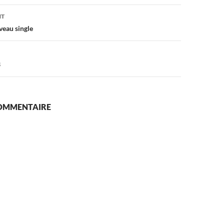
on
NT
veau single
3
COMMENTAIRE