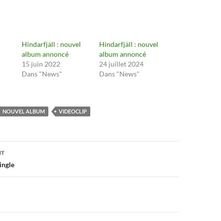
Hindarfjäll : nouvel
Hindarfjäll : nouvel
album annoncé
album annoncé
15 juin 2022
24 juillet 2024
Dans "News"
Dans "News"
NOUVEL ALBUM
VIDEOCLIP
on
NT
ingle