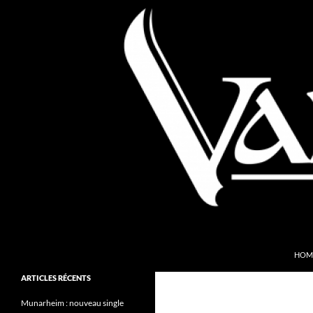
Aller
au
contenu
Recherche
Valkyries Webzine
HOM
Folk Pagan Webzine
ARTICLES RÉCENTS
Munarheim : nouveau single