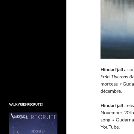
Hindarfjäll
a so
Från Tidernas Be
morceau « Gudar
décembre.
VALKYRIES RECRUTE !
Hindarfjäll
rel
November 20th 
song « Gudarna
YouTube.