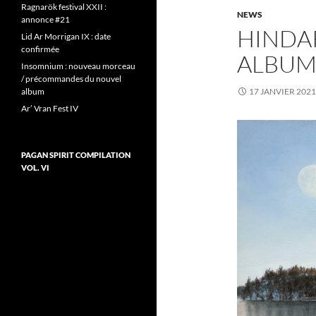
Ragnarök festival XXII :
NEWS
annonce #21
HINDAR
Lid Ar Morrigan IX : date
confirmée
ALBUM
Insomnium : nouveau morceau
/ précommandes du nouvel
album
17 JANVIER 2021
Ar’ Vran Fest IV
PAGAN SPIRIT COMPILATION
VOL. VI