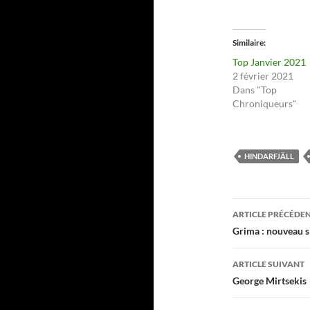
Similaire
Top Janvier 2021
2 février 2021
Dans "Top
Chroniqueurs"
HINDARFJÄLL
Navigati
ARTICLE PRÉCÉDE
des
Grima : nouveau s
articles
ARTICLE SUIVANT
George Mirtsekis