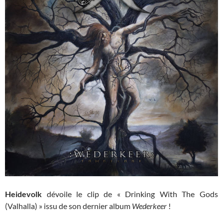
Heidevolk
dévoile le clip de « Drinking With The Gods
(Valhalla) » issu de son dernier album
Wederkeer
!