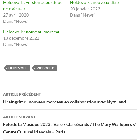
Heidevolk : version acoustique
Heidevolk : nouveau titre
de « Velua »
20 janvier 2023
27 avril 2020
Dans "News"
Dans "News"
Heidevolk : nouveau morceau
13 décembre 2022
Dans "News"
HEIDEVOLK
VIDEOCLIP
Navigation
ARTICLE PRÉCÉDENT
des
Hrafngrímr : nouveau morceau en collaboration avec Nytt Land
articles
ARTICLE SUIVANT
Fête de la Musique 2023 : Varo / Clare Sands / The Mary Wallopers //
Centre Culturel Irlandais – Paris