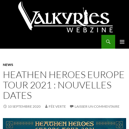
Aller
au
contenu
Recherche
Valkyries Webzine
MENU
PRINCI
NEWS
HEATHEN HEROES EUROPE
TOUR 2021 : NOUVELLES
DATES
10 SEPTEMBRE 2020
FÉE VERTE
LAISSER UN COMMENTAIRE