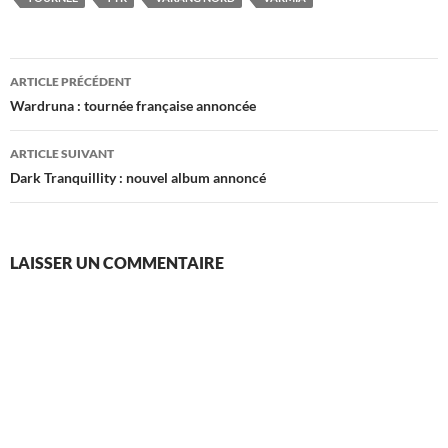
Navigation
ARTICLE PRÉCÉDENT
des
Wardruna : tournée française annoncée
articles
ARTICLE SUIVANT
Dark Tranquillity : nouvel album annoncé
LAISSER UN COMMENTAIRE