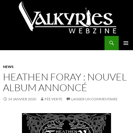
Aller
au
contenu
Recherche
Valkyries Webzine
MENU
PRINCI
NEWS
HEATHEN FORAY : NOUVEL
ALBUM ANNONCÉ
14 JANVIER 2020
FÉE VERTE
LAISSER UN COMMENTAIRE