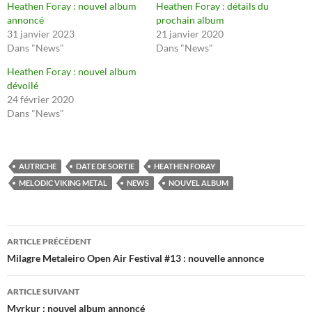
Heathen Foray : nouvel album
Heathen Foray : détails du
annoncé
prochain album
31 janvier 2023
21 janvier 2020
Dans "News"
Dans "News"
Heathen Foray : nouvel album
dévoilé
24 février 2020
Dans "News"
AUTRICHE
DATE DE SORTIE
HEATHEN FORAY
MELODIC VIKING METAL
NEWS
NOUVEL ALBUM
Navigation
ARTICLE PRÉCÉDENT
des
Milagre Metaleiro Open Air Festival #13 : nouvelle annonce
articles
ARTICLE SUIVANT
Myrkur : nouvel album annoncé