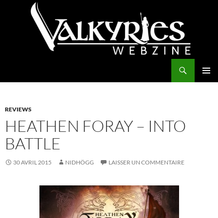
Aller
au
contenu
Recherche
Valkyries Webzine
MENU
PRINCI
REVIEWS
HEATHEN FORAY – INTO
BATTLE
30 AVRIL 2015
NIDHÖGG
LAISSER UN COMMENTAIRE