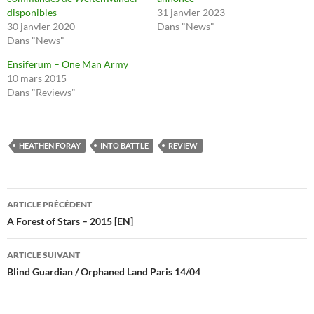
disponibles
31 janvier 2023
30 janvier 2020
Dans "News"
Dans "News"
Ensiferum – One Man Army
10 mars 2015
Dans "Reviews"
HEATHEN FORAY
INTO BATTLE
REVIEW
Navigation
ARTICLE PRÉCÉDENT
des
A Forest of Stars – 2015 [EN]
articles
ARTICLE SUIVANT
Blind Guardian / Orphaned Land Paris 14/04