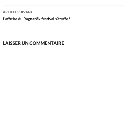
articles
ARTICLE SUIVANT
L’affiche du Ragnarök festival s’étoffe !
LAISSER UN COMMENTAIRE