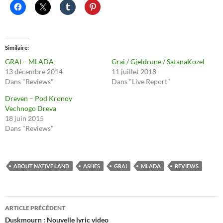
Similaire
GRAI – MLADA
Grai / Gjeldrune / SatanaKozel
13 décembre 2014
11 juillet 2018
Dans "Reviews"
Dans "Live Report"
Dreven – Pod Kronoy
Vechnogo Dreva
18 juin 2015
Dans "Reviews"
ABOUT NATIVE LAND
ASHES
GRAI
MLADA
REVIEWS
Navigation
ARTICLE PRÉCÉDENT
des
Duskmourn : Nouvelle lyric video