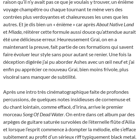
raison qu’il n’y avait pas ce que je voulais y trouver, un énième
voyage champêtre ou chaque tournant te mène vers des
contrées plus verdoyantes et chaleureuses les unes que les
autres. Et je dis bien un « énième » car après
About Native Land
et
Mlada
, réitérer cette formule aussi douce qu’attendue aurait
été une délicieuse erreur. Heureusement Grai, on en a
maintenant la preuve, fait partie de ces formations qui savent
faire évoluer leur style sans pour autant se renier. Une fois la
déception digérée j’ai pu aborder Ashes avec un œil neuf et j’ai
enfin pu apprécier ce nouveau Grai, bien moins frivole, plus
viscéral sans manquer de subtilité.
Après une intro très cinématographique faite de profondes
percussions, de quelques notes insidieuses de cornemuse et
du chant lointain, comme effacé, d’Irina, arrive le premier
morceau
Song Of Dead Water
. On entre dans cet album par des
arpèges de guitare saturée survolées de l’éternelle flûte d’Aliia
et lorsque l’esprit commence à dompter la mélodie, elle s’efface
subitement au profit d’un sérieux riff typiquement black metal.