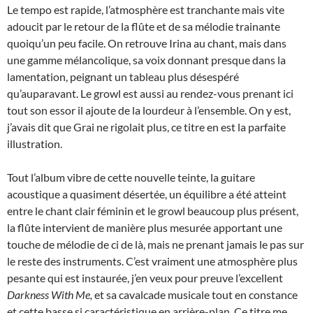
Le tempo est rapide, l’atmosphère est tranchante mais vite
adoucit par le retour de la flûte et de sa mélodie trainante
quoiqu’un peu facile. On retrouve Irina au chant, mais dans
une gamme mélancolique, sa voix donnant presque dans la
lamentation, peignant un tableau plus désespéré
qu’auparavant. Le growl est aussi au rendez-vous prenant ici
tout son essor il ajoute de la lourdeur à l’ensemble. On y est,
j’avais dit que Grai ne rigolait plus, ce titre en est la parfaite
illustration.
Tout l’album vibre de cette nouvelle teinte, la guitare
acoustique a quasiment désertée, un équilibre a été atteint
entre le chant clair féminin et le growl beaucoup plus présent,
la flûte intervient de manière plus mesurée apportant une
touche de mélodie de ci de là, mais ne prenant jamais le pas sur
le reste des instruments. C’est vraiment une atmosphère plus
pesante qui est instaurée, j’en veux pour preuve l’excellent
Darkness With Me,
et sa cavalcade musicale tout en constance
et cette basse si caractéristique en arrière-plan. Ce titre me