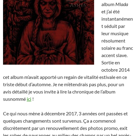
album
Mlada
et j’ai été
instantanémen
t séduit par
leur musique
résolument
solaire au franc
accent slave.
Sortie en
octobre 2014
cet album m’avait apporté un regain de vitalité estivale en ce
triste début d’automne. Je ne m’étendrais pas plus, pour un
avis détaillé je vous invite à lire la chronique de l’album
susnommé
ici
!
Ce qui nous mène à décembre 2017, 3 années ont passées et
quelques changements sont survenus. Ça a commencé
discrètement par un renouvellement des photos promo, exit
les robes de paysannes au milieu des champs par un bel après-