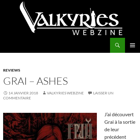
Aller
au
contenu
Recherche
Valkyries Webzine
MENU
PRINCI
REVIEWS
GRAI – ASHES
14 JANVIER 2018
VALKYRIES WEBZINE
LAISSER UN
COMMENTAIRE
J’ai découvert
Grai à la sortie
de leur
précédent