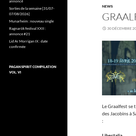
annoncé
NEWS
Sorties de la semaine [31/07-
GRAAL
07/08/2026]
Munarheim : nouveau single
Ragnarök festival XXII :
30 DÉCEMBRE 2
annonce #21
Lid Ar Morrigan IX : date
confirmée
PAGAN SPIRIT COMPILATION
VOL. VI
Le Graalfest se t
des Jacobins à S
:
Libertalia