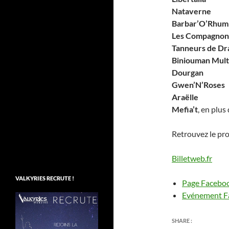
Nataverne
Barbar’O’Rhum
Les Compagnon
Tanneurs de Dr
Biniouman Mult
Dourgan
Gwen’N’Roses
Araëlle
Mefia’t
, en plu
Retrouvez le pro
Billetweb.fr
VALKYRIES RECRUTE !
Page Faceboo
Evénement F
SHARE :