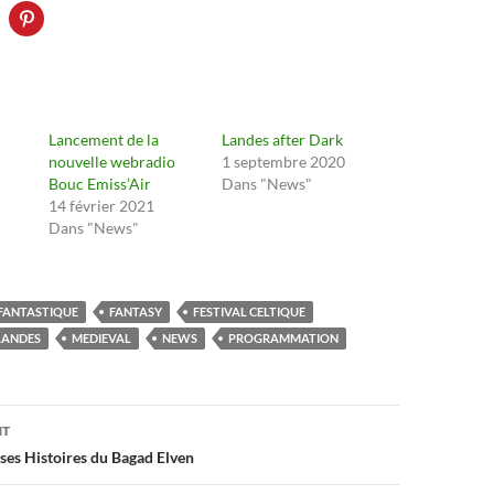
Lancement de la
Landes after Dark
nouvelle webradio
1 septembre 2020
Bouc Emiss’Air
Dans "News"
14 février 2021
Dans "News"
FANTASTIQUE
FANTASY
FESTIVAL CELTIQUE
LANDES
MEDIEVAL
NEWS
PROGRAMMATION
on
NT
ses Histoires du Bagad Elven