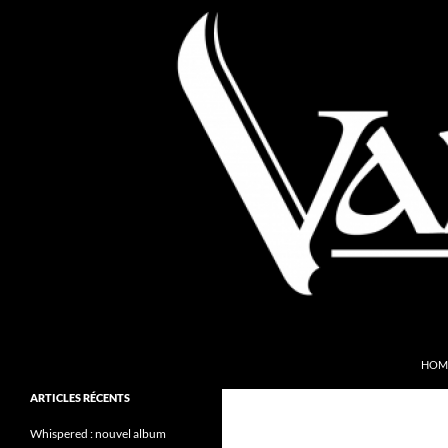
Aller
au
contenu
Recherche
Valkyries Webzine
HOM
Folk Pagan Webzine
ARTICLES RÉCENTS
Whispered : nouvel album