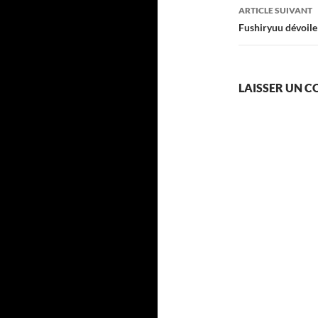
articles
ARTICLE SUIVANT
Fushiryuu dévoile 
LAISSER UN 