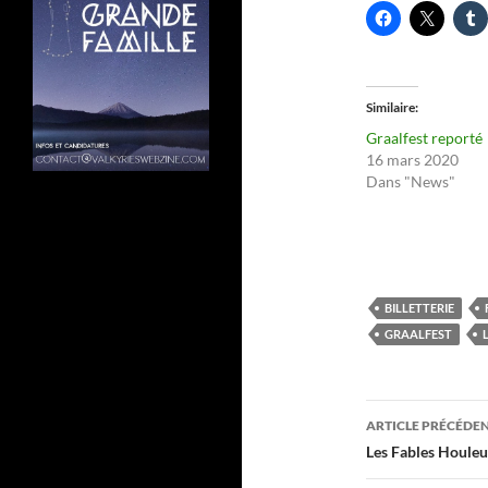
Similaire
Graalfest reporté
16 mars 2020
Dans "News"
BILLETTERIE
GRAALFEST
Navigati
ARTICLE PRÉCÉDE
des
Les Fables Houleu