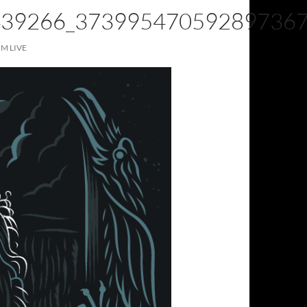
439266_37399547059289736
UM LIVE