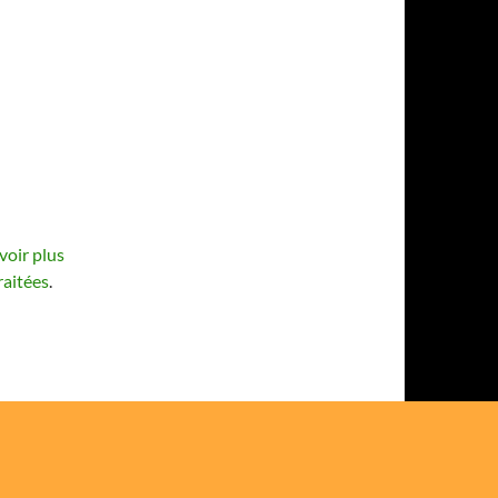
voir plus
raitées
.