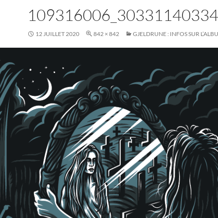
109316006_3033114033
12 JUILLET 2020
842 × 842
GJELDRUNE : INFOS SUR L’ALB