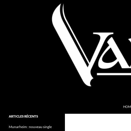
Aller
au
contenu
Recherche
Valkyries Webzine
HOM
Folk Pagan Webzine
ARTICLES RÉCENTS
Munarheim : nouveau single