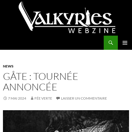
Aller
au
contenu
Recherche
Valkyries Webzine
MENU
PRINCI
NEWS
GÅTE : TOURNÉE
ANNONCÉE
7 MAI 2024
FÉE VERTE
LAISSER UN COMMENTAIRE