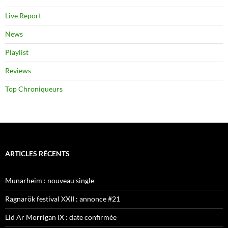
Live Report
News
Playlist
Reviews
Top Chroniqueurs
ARTICLES RÉCENTS
Munarheim : nouveau single
Ragnarök festival XXII : annonce #21
Lid Ar Morrigan IX : date confirmée