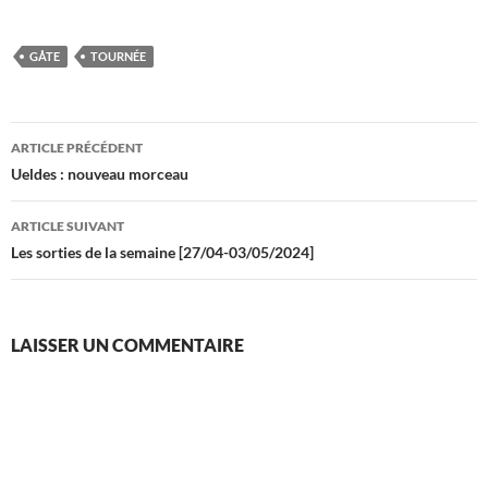
GÅTE
TOURNÉE
Navigation
ARTICLE PRÉCÉDENT
des
Ueldes : nouveau morceau
articles
ARTICLE SUIVANT
Les sorties de la semaine [27/04-03/05/2024]
LAISSER UN COMMENTAIRE