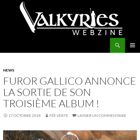
Aller
au
contenu
Recherche
Valkyries Webzine
MENU
PRINCI
NEWS
FUROR GALLICO ANNONCE
LA SORTIE DE SON
TROISIÈME ALBUM !
17 OCTOBRE 2018
FÉE VERTE
LAISSER UN COMMENTAIRE