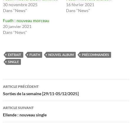
30 novembre 2025
16 février 2021
Dans "News"
Dans "News"
Fuath : nouveau morceau
20 janvier 2021
Dans "News"
EXTRAIT
FUATH
NOUVEL ALBUM
PRÉCOMMANDES
SINGLE
Navigation
ARTICLE PRÉCÉDENT
des
Sorties de la semaine [29/11-05/12/2025]
articles
ARTICLE SUIVANT
Ellende : nouveau single