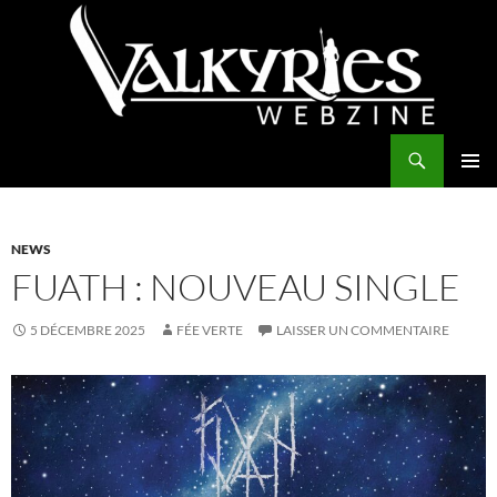
Aller
au
contenu
Recherche
Valkyries Webzine
MENU
PRINCI
NEWS
FUATH : NOUVEAU SINGLE
5 DÉCEMBRE 2025
FÉE VERTE
LAISSER UN COMMENTAIRE