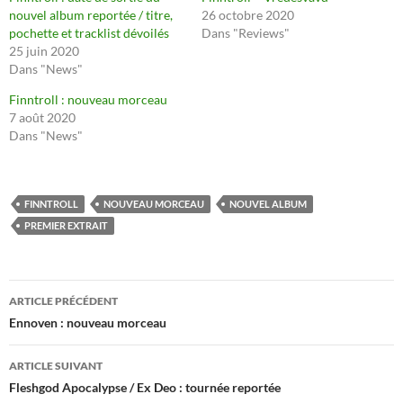
nouvel album reportée / titre,
26 octobre 2020
pochette et tracklist dévoilés
Dans "Reviews"
25 juin 2020
Dans "News"
Finntroll : nouveau morceau
7 août 2020
Dans "News"
FINNTROLL
NOUVEAU MORCEAU
NOUVEL ALBUM
PREMIER EXTRAIT
Navigation
ARTICLE PRÉCÉDENT
des
Ennoven : nouveau morceau
articles
ARTICLE SUIVANT
Fleshgod Apocalypse / Ex Deo : tournée reportée