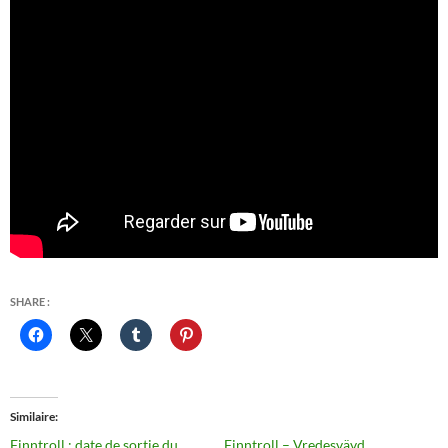
SHARE :
Similaire
Finntroll : date de sortie du
Finntroll – Vredesvävd