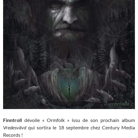
Finntroll
dévoile « Ormfolk » issu de son prochain album
Vredesvävd
qui sortira le 18 septembre chez Century Media
Records !