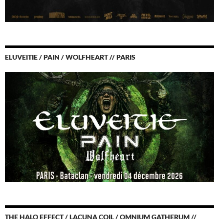
ELUVEITIE / PAIN / WOLFHEART // PARIS
THE HALO EFFECT / LACUNA COIL / OMNIUM GATHERUM //