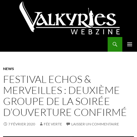
Aller
au
contenu
Recherche
Valkyries Webzine
MENU
PRINCI
NEWS
FESTIVAL ECHOS &
MERVEILLES : DEUXIÈME
GROUPE DE LA SOIRÉE
D’OUVERTURE CONFIRMÉ
7 FÉVRIER 2020
FÉE VERTE
LAISSER UN COMMENTAIRE