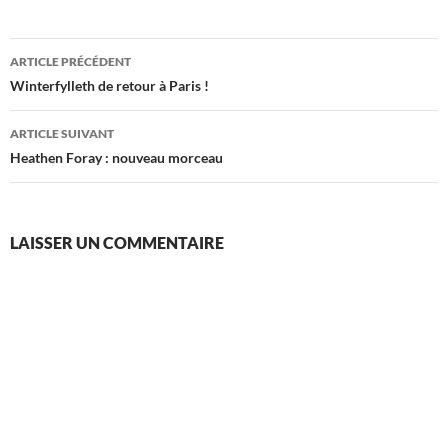
Navigation
ARTICLE PRÉCÉDENT
des
Winterfylleth de retour à Paris !
articles
ARTICLE SUIVANT
Heathen Foray : nouveau morceau
LAISSER UN COMMENTAIRE