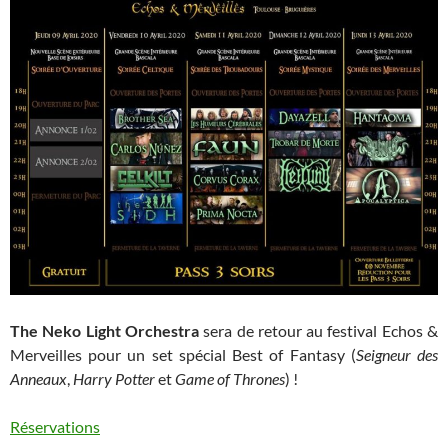
The Neko Light Orchestra
sera de retour au festival Echos &
Merveilles pour un set spécial Best of Fantasy (
Seigneur des
Anneaux
,
Harry Potter
et
Game of Thrones
) !
Réservations