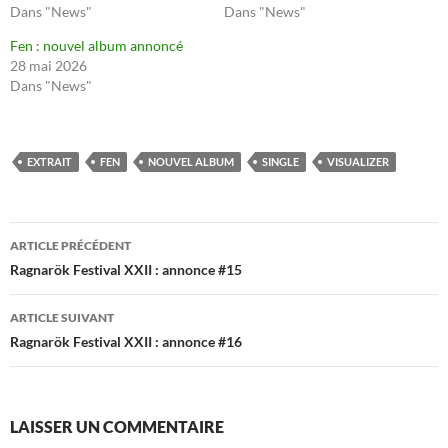
Dans "News"
Dans "News"
Fen : nouvel album annoncé
28 mai 2026
Dans "News"
EXTRAIT
FEN
NOUVEL ALBUM
SINGLE
VISUALIZER
Navigation
ARTICLE PRÉCÉDENT
des
Ragnarök Festival XXII : annonce #15
articles
ARTICLE SUIVANT
Ragnarök Festival XXII : annonce #16
LAISSER UN COMMENTAIRE