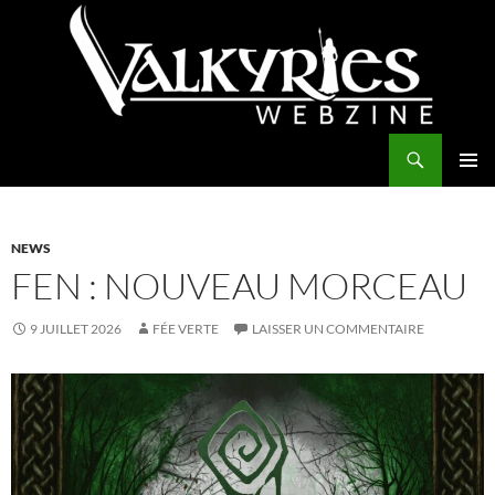
Aller
au
contenu
Recherche
Valkyries Webzine
MENU
PRINCI
NEWS
FEN : NOUVEAU MORCEAU
9 JUILLET 2026
FÉE VERTE
LAISSER UN COMMENTAIRE