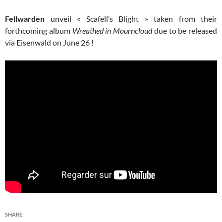
Fellwarden
unveil « Scafell’s Blight » taken from their
forthcoming album
Wreathed in Mourncloud
due to be released
via Eisenwald on June 26 !
SHARE :