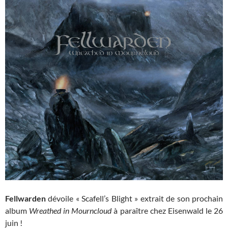
Fellwarden
dévoile « Scafell’s Blight » extrait de son prochain
album
Wreathed in Mourncloud
à paraître chez Eisenwald le 26
juin !