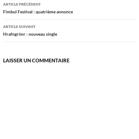
Navigation
ARTICLE PRÉCÉDENT
des
Fimbul Festival : quatrième annonce
articles
ARTICLE SUIVANT
Hrafngrímr : nouveau single
LAISSER UN COMMENTAIRE