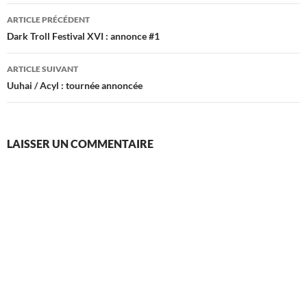
Navigation
ARTICLE PRÉCÉDENT
des
Dark Troll Festival XVI : annonce #1
articles
ARTICLE SUIVANT
Uuhai / Acyl : tournée annoncée
LAISSER UN COMMENTAIRE