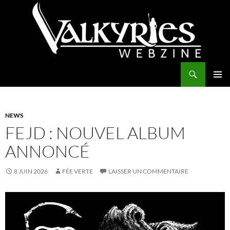
Aller
au
contenu
Recherche
Valkyries Webzine
MENU
PRINCI
NEWS
FEJD : NOUVEL ALBUM
ANNONCÉ
8 JUIN 2026
FÉE VERTE
LAISSER UN COMMENTAIRE