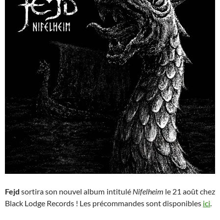
Fejd
sortira son nouvel album intitulé
Nifelheim
le 21 août chez
Black Lodge Records ! Les précommandes sont disponibles
ici
.