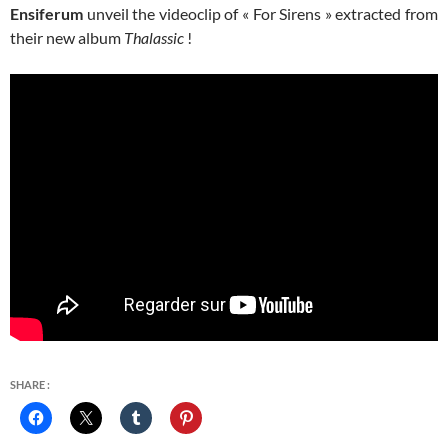
Ensiferum
unveil the videoclip of « For Sirens » extracted from
their new album
Thalassic
!
SHARE :