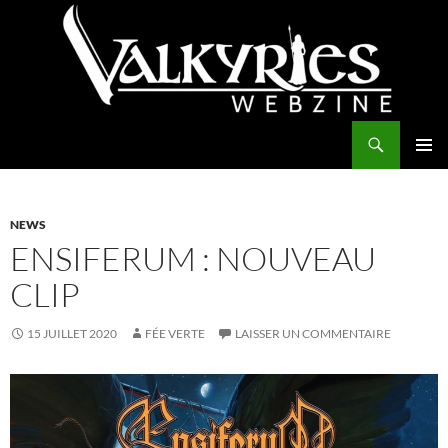
Aller
au
contenu
Recherche
Valkyries Webzine
MENU
PRINCI
NEWS
ENSIFERUM : NOUVEAU
CLIP
15 JUILLET 2020
FÉE VERTE
LAISSER UN COMMENTAIRE