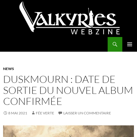
Aller
au
contenu
Recherche
Valkyries Webzine
MENU
PRINCI
NEWS
DUSKMOURN : DATE DE
SORTIE DU NOUVEL ALBUM
CONFIRMÉE
8 MAI 2021
FÉE VERTE
LAISSER UN COMMENTAIRE