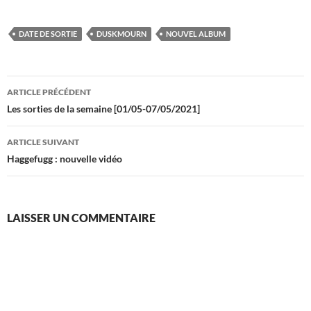
DATE DE SORTIE
DUSKMOURN
NOUVEL ALBUM
Navigation
ARTICLE PRÉCÉDENT
des
Les sorties de la semaine [01/05-07/05/2021]
articles
ARTICLE SUIVANT
Haggefugg : nouvelle vidéo
LAISSER UN COMMENTAIRE