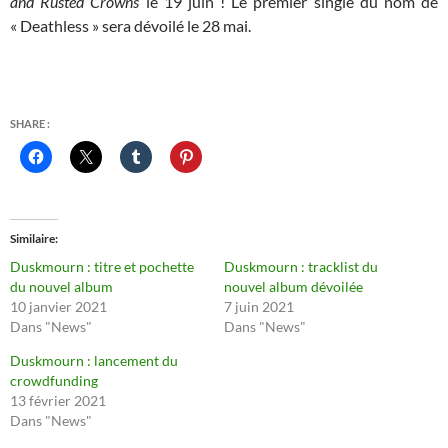
and Rusted Crowns
le 19 juin ! Le premier single du nom de
« Deathless » sera dévoilé le 28 mai.
SHARE :
Similaire
Duskmourn : titre et pochette
Duskmourn : tracklist du
du nouvel album
nouvel album dévoilée
10 janvier 2021
7 juin 2021
Dans "News"
Dans "News"
Duskmourn : lancement du
crowdfunding
13 février 2021
Dans "News"