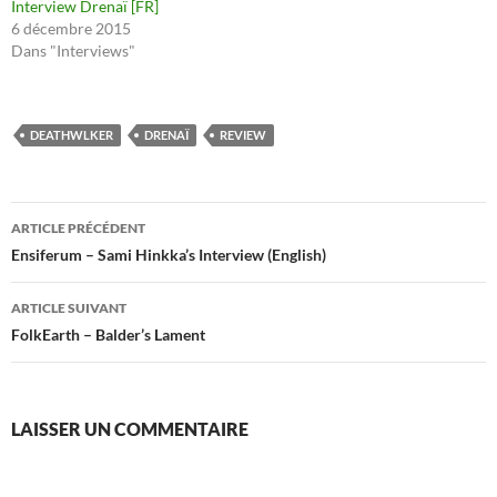
Interview Drenaï [FR]
6 décembre 2015
Dans "Interviews"
DEATHWLKER
DRENAÏ
REVIEW
Navigation
ARTICLE PRÉCÉDENT
des
Ensiferum – Sami Hinkka’s Interview (English)
articles
ARTICLE SUIVANT
FolkEarth – Balder’s Lament
LAISSER UN COMMENTAIRE