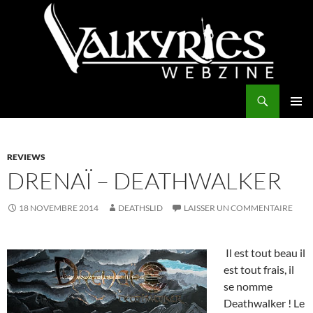
Aller
au
contenu
Recherche
Valkyries Webzine
MENU
PRINCI
REVIEWS
DRENAÏ – DEATHWALKER
18 NOVEMBRE 2014
DEATHSLID
LAISSER UN COMMENTAIRE
Il est tout beau il
est tout frais, il
se nomme
Deathwalker ! Le