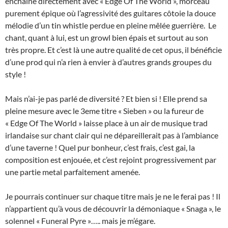
enchaîne directement avec « Edge Of The World », morceau
purement épique où l’agressivité des guitares côtoie la douce
mélodie d’un tin whistle perdue en pleine mêlée guerrière. Le
chant, quant à lui, est un growl bien épais et surtout au son
très propre. Et c’est là une autre qualité de cet opus, il bénéficie
d’une prod qui n’a rien à envier à d’autres grands groupes du
style !
Mais n’ai-je pas parlé de diversité ? Et bien si ! Elle prend sa
pleine mesure avec le 3eme titre « Sieben » ou la fureur de
« Edge Of The World » laisse place à un air de musique trad
irlandaise sur chant clair qui ne dépareillerait pas à l’ambiance
d’une taverne ! Quel pur bonheur, c’est frais, c’est gai, la
composition est enjouée, et c’est rejoint progressivement par
une partie metal parfaitement amenée.
Je pourrais continuer sur chaque titre mais je ne le ferai pas ! Il
n’appartient qu’à vous de découvrir la démoniaque « Snaga », le
solennel « Funeral Pyre »….. mais je m’égare.