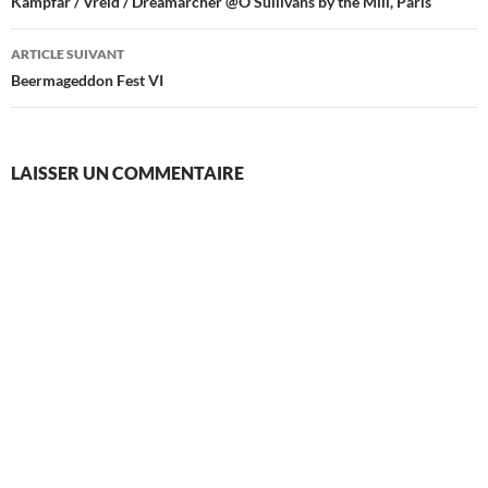
des
Kampfar / Vreid / Dreamarcher @O’Sullivans by the Mill, Paris
articles
ARTICLE SUIVANT
Beermageddon Fest VI
LAISSER UN COMMENTAIRE