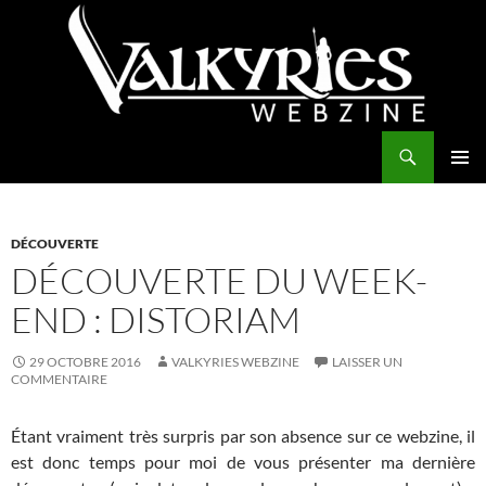
Aller
au
contenu
Recherche
Valkyries Webzine
MENU
PRINCI
DÉCOUVERTE
DÉCOUVERTE DU WEEK-
END : DISTORIAM
29 OCTOBRE 2016
VALKYRIES WEBZINE
LAISSER UN
COMMENTAIRE
Étant vraiment très surpris par son absence sur ce webzine, il
est donc temps pour moi de vous présenter ma dernière