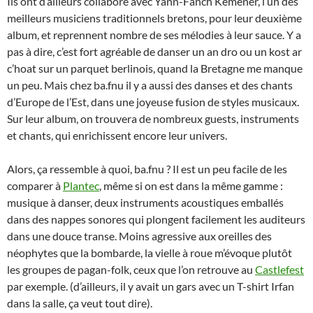
Ils ont d’ailleurs collaboré avec Yann-Fanch Kemener, l’un des
meilleurs musiciens traditionnels bretons, pour leur deuxième
album, et reprennent nombre de ses mélodies à leur sauce. Y a
pas à dire, c’est fort agréable de danser un an dro ou un kost ar
c’hoat sur un parquet berlinois, quand la Bretagne me manque
un peu. Mais chez ba.fnu il y a aussi des danses et des chants
d’Europe de l’Est, dans une joyeuse fusion de styles musicaux.
Sur leur album, on trouvera de nombreux guests, instruments
et chants, qui enrichissent encore leur univers.
Alors, ça ressemble à quoi, ba.fnu ? Il est un peu facile de les
comparer à
Plantec
, même si on est dans la même gamme :
musique à danser, deux instruments acoustiques emballés
dans des nappes sonores qui plongent facilement les auditeurs
dans une douce transe. Moins agressive aux oreilles des
néophytes que la bombarde, la vielle à roue m’évoque plutôt
les groupes de pagan-folk, ceux que l’on retrouve au
Castlefest
par exemple. (d’ailleurs, il y avait un gars avec un T-shirt Irfan
dans la salle, ça veut tout dire).