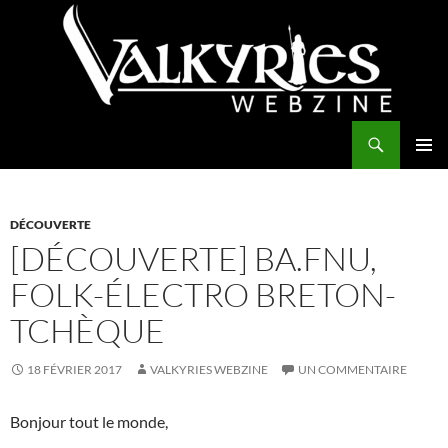
Aller
au
contenu
Recherche
Valkyries Webzine
MENU
PRINCI
DÉCOUVERTE
[DÉCOUVERTE] BA.FNU,
FOLK-ÉLECTRO BRETON-
TCHÈQUE
18 FÉVRIER 2017
VALKYRIES WEBZINE
UN COMMENTAIRE
Bonjour tout le monde,