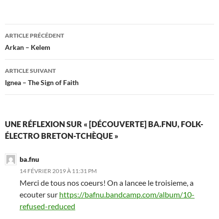
Navigation
ARTICLE PRÉCÉDENT
des
Arkan – Kelem
articles
ARTICLE SUIVANT
Ignea – The Sign of Faith
UNE RÉFLEXION SUR « [DÉCOUVERTE] BA.FNU, FOLK-
ÉLECTRO BRETON-TCHÈQUE »
ba.fnu
14 FÉVRIER 2019 À 11:31 PM
Merci de tous nos coeurs! On a lancee le troisieme, a
ecouter sur
https://bafnu.bandcamp.com/album/10-
refused-reduced