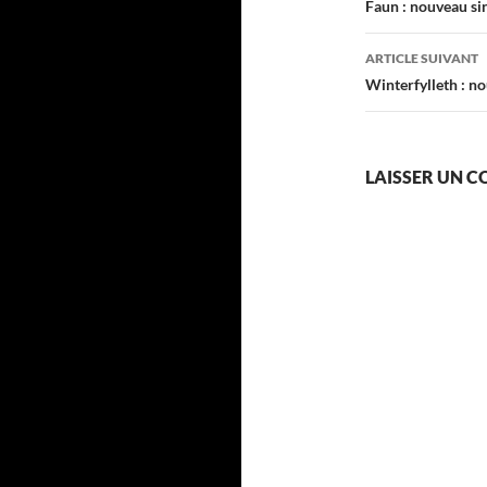
des
Faun : nouveau si
articles
ARTICLE SUIVANT
Winterfylleth : n
LAISSER UN 