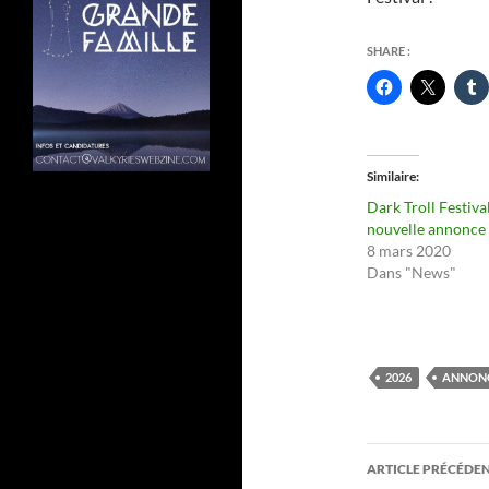
SHARE :
Similaire
Dark Troll Festival
nouvelle annonce
8 mars 2020
Dans "News"
2026
ANNON
Navigati
ARTICLE PRÉCÉDE