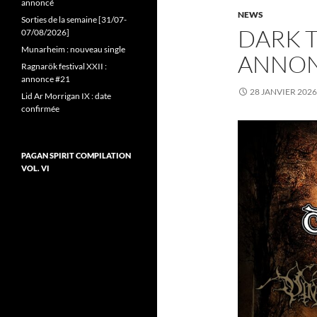
annoncé
NEWS
Sorties de la semaine [31/07-
DARK T
07/08/2026]
Munarheim : nouveau single
ANNON
Ragnarök festival XXII :
annonce #21
28 JANVIER 2026
Lid Ar Morrigan IX : date
confirmée
PAGAN SPIRIT COMPILATION
VOL. VI