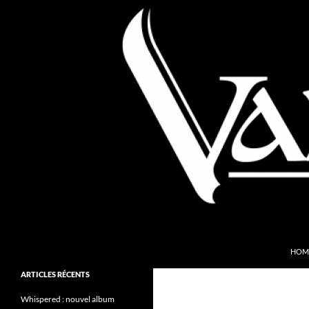
Aller
au
contenu
Recherche
Valkyries Webzine
HOM
Folk Pagan Webzine
ARTICLES RÉCENTS
Whispered : nouvel album