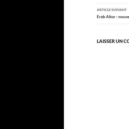
articles
ARTICLE SUIVANT
Ereb Altor : nou
LAISSER UN 