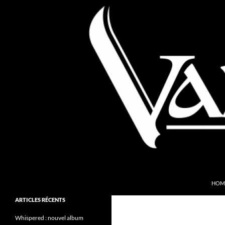
Aller
au
contenu
Recherche
Valkyries Webzine
HOM
Folk Pagan Webzine
ARTICLES RÉCENTS
Whispered : nouvel album