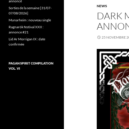
annoncé
NEWS
Sorties de la semaine [31/07-
DARK M
07/08/2026]
Munarheim : nouveau single
ANNON
Ragnarök festival XXII :
annonce #21
25 NOVEMBRE 2
Lid Ar Morrigan IX : date
confirmée
PAGAN SPIRIT COMPILATION
VOL. VI