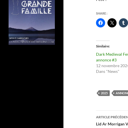
SHARE :
Similaire
Dark Medieval Fes
annonce #3
12 novembre 202
Dans "News"
2025
ANNON
Navigati
ARTICLE PRÉCÉDE
des
Lid Ar Morrigan V