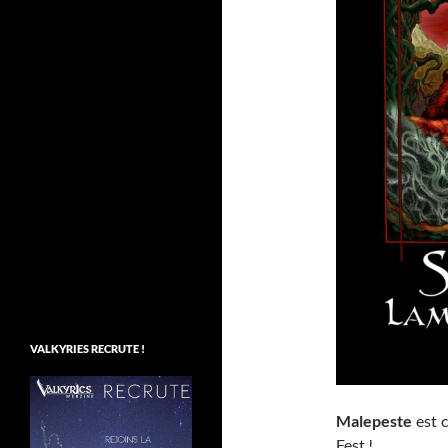
VALKYRIES RECRUTE !
Malepeste
est 
Fest !