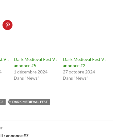
t V :
Dark Medieval Fest V :
Dark Medieval Fest V :
annonce #5
annonce #2
4
1 décembre 2024
27 octobre 2024
Dans "News"
Dans "News"
CE
DARK MEDIEVAL FEST
on
NT
II : annonce #7