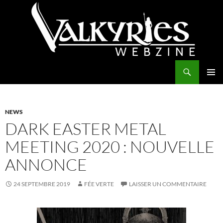
Aller
au
contenu
Recherche
Valkyries Webzine
MENU
PRINCI
NEWS
DARK EASTER METAL
MEETING 2020 : NOUVELLE
ANNONCE
24 SEPTEMBRE 2019
FÉE VERTE
LAISSER UN COMMENTAIRE