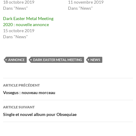
18 octobre 2019
11 novembre 2019
Dans "News"
Dans "News"
Dark Easter Metal Meeting
2020 : nouvelle annonce
15 octobre 2019
Dans "News"
ANNONCE
DARK EASTER METAL MEETING
NEWS
Navigation
ARTICLE PRÉCÉDENT
des
Vosegus : nouveau morceau
articles
ARTICLE SUIVANT
Single et nouvel album pour Obsequiae