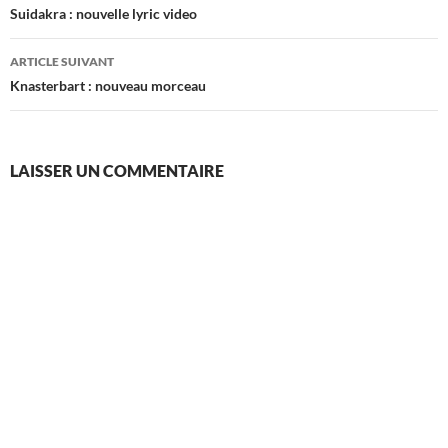
des
Suidakra : nouvelle lyric video
articles
ARTICLE SUIVANT
Knasterbart : nouveau morceau
LAISSER UN COMMENTAIRE