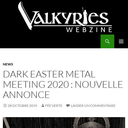
Aller
au
contenu
Recherche
Valkyries Webzine
MENU
PRINCI
NEWS
DARK EASTER METAL
MEETING 2020 : NOUVELLE
ANNONCE
28 OCTOBRE 2019
FÉE VERTE
LAISSER UN COMMENTAIRE