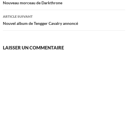
des
Nouveau morceau de Darkthrone
articles
ARTICLE SUIVANT
Nouvel album de Tengger Cavalry annoncé
LAISSER UN COMMENTAIRE