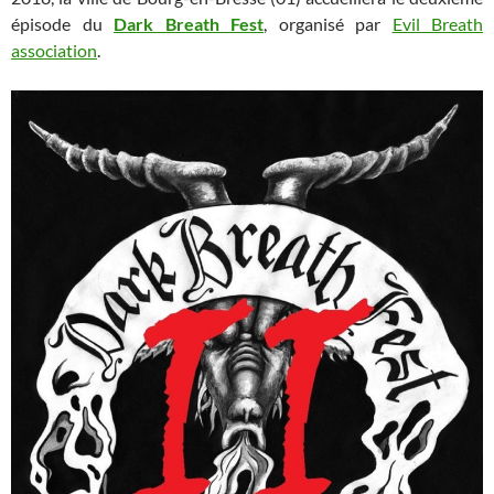
épisode du
Dark Breath Fest
, organisé par
Evil Breath
association
.