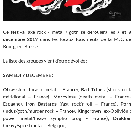
Ce festival axé rock / metal / goth se déroulera les
7 et 8
décembre 2019
dans les locaux tous neufs de la MJC de
Bourg-en-Bresse.
La liste des groupes vient d’être dévoilée :
SAMEDI 7 DECEMBRE :
Obsession
(thrash metal – France),
Bad Tripes
(shock rock
méridional – France),
Mercyless
(death metal – France-
Espagne),
Iron Bastards
(fast rock’n’roll – France),
Porn
(indus/goth/murder rock – France),
Kingcrown
(ex-Öbliviön :
power metal/heavy sympho prog – France),
Drakkar
(heavy/speed metal – Belgique).