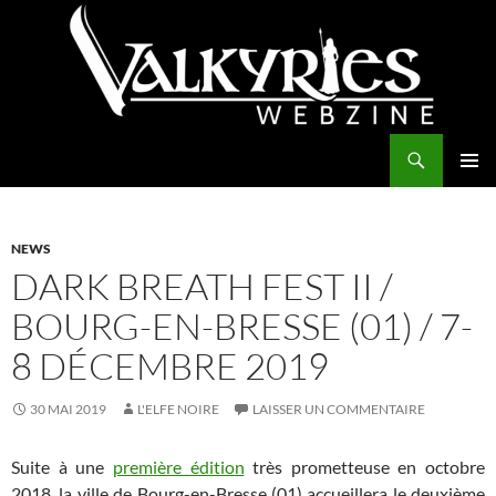
Aller
au
contenu
Recherche
Valkyries Webzine
MENU
PRINCI
NEWS
DARK BREATH FEST II /
BOURG-EN-BRESSE (01) / 7-
8 DÉCEMBRE 2019
30 MAI 2019
L'ELFE NOIRE
LAISSER UN COMMENTAIRE
Suite à une
première édition
très prometteuse en octobre
2018, la ville de Bourg-en-Bresse (01) accueillera le deuxième