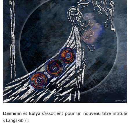
Danheim
et
Eolya
s’associent pour un nouveau titre intitulé
« Langskib » !