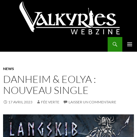
Aller
au
contenu
Recherche
Valkyries Webzine
MENU
PRINCI
NEWS
DANHEIM & EOLYA :
NOUVEAU SINGLE
17 AVRIL 2023
FÉE VERTE
LAISSER UN COMMENTAIRE