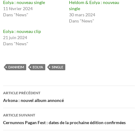
Eolya : nouveau single
Heldom & Eolya : nouveau
11 février 2024
single
Dans "News"
30 mars 2024
Dans "News"
Eolya : nouveau clip
21 juin 2024
Dans "News"
DANHEIM
EOLYA
SINGLE
Navigation
ARTICLE PRÉCÉDENT
des
Arkona : nouvel album annoncé
articles
ARTICLE SUIVANT
Cernunnos Pagan Fest : dates de la prochaine édition confirmées