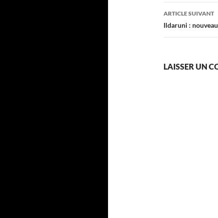
articles
ARTICLE SUIVANT
Ildaruni : nouveau
LAISSER UN 