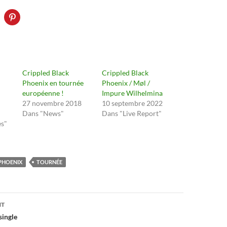
Crippled Black
Crippled Black
Phoenix en tournée
Phoenix / Møl /
européenne !
Impure Wilhelmina
27 novembre 2018
10 septembre 2022
Dans "News"
Dans "Live Report"
es"
PHOENIX
TOURNÉE
on
NT
single