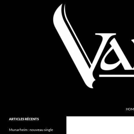
Aller
au
contenu
Recherche
Valkyries Webzine
HOM
Folk Pagan Webzine
ARTICLES RÉCENTS
Munarheim : nouveau single