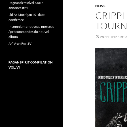
Ragnarök festival XXII :
NEWS
annonce #21
CRIPPL
Lid Ar Morrigan IX : date
confirmée
TOURN
Insomnium : nouveau morceau
/ précommandes du nouvel
album
25 SEPTEMBRE 2
Ar’ Vran Fest IV
PAGAN SPIRIT COMPILATION
VOL. VI