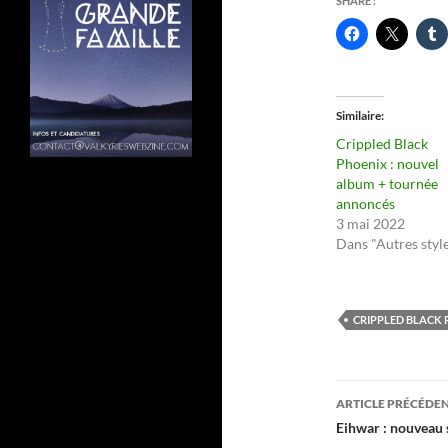
SHARE :
Similaire
Crippled Black
Phoenix : nouvel
album + tournée
annoncés
3 mai 2022
Dans "Autres styl
CRIPPLED BLACK 
Navigati
ARTICLE PRÉCÉDE
des
Eihwar : nouveau 