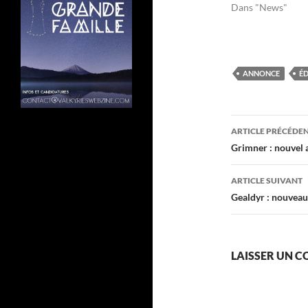
Dans "News"
ANNONCE
ÉD
Navigati
ARTICLE PRÉCÉDE
des
Grimner : nouvel
articles
ARTICLE SUIVANT
Gealdyr : nouveau
LAISSER UN 