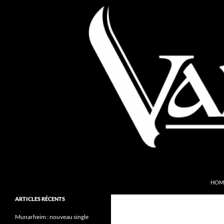
Aller
au
contenu
Recherche
Valkyries Webzine
HOM
Folk Pagan Webzine
ARTICLES RÉCENTS
Munarheim : nouveau single