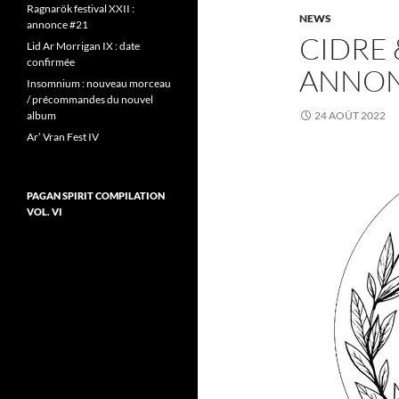
Ragnarök festival XXII :
NEWS
annonce #21
CIDRE
Lid Ar Morrigan IX : date
confirmée
ANNO
Insomnium : nouveau morceau
/ précommandes du nouvel
album
24 AOÛT 2022
Ar’ Vran Fest IV
PAGAN SPIRIT COMPILATION
VOL. VI