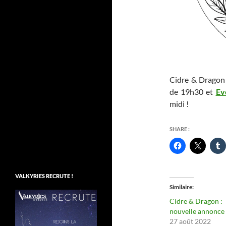
Cidre & Dragon 
de 19h30 et
Ev
midi !
SHARE :
VALKYRIES RECRUTE !
Similaire
Cidre & Dragon :
nouvelle annonce
27 août 2022