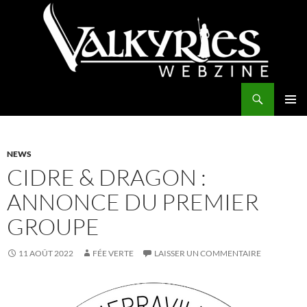
Aller
au
contenu
Recherche
Valkyries Webzine
MENU
PRINCI
NEWS
CIDRE & DRAGON :
ANNONCE DU PREMIER
GROUPE
11 AOÛT 2022
FÉE VERTE
LAISSER UN COMMENTAIRE