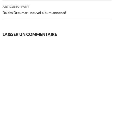
articles
ARTICLE SUIVANT
Baldrs Draumar : nouvel album annoncé
LAISSER UN COMMENTAIRE