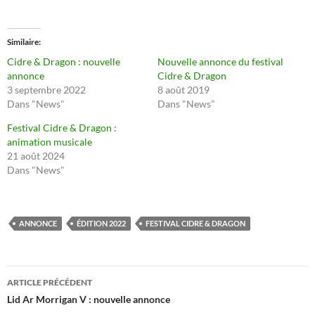
Similaire
Cidre & Dragon : nouvelle
Nouvelle annonce du festival
annonce
Cidre & Dragon
3 septembre 2022
8 août 2019
Dans "News"
Dans "News"
Festival Cidre & Dragon :
animation musicale
21 août 2024
Dans "News"
ANNONCE
ÉDITION 2022
FESTIVAL CIDRE & DRAGON
Navigation
ARTICLE PRÉCÉDENT
des
Lid Ar Morrigan V : nouvelle annonce