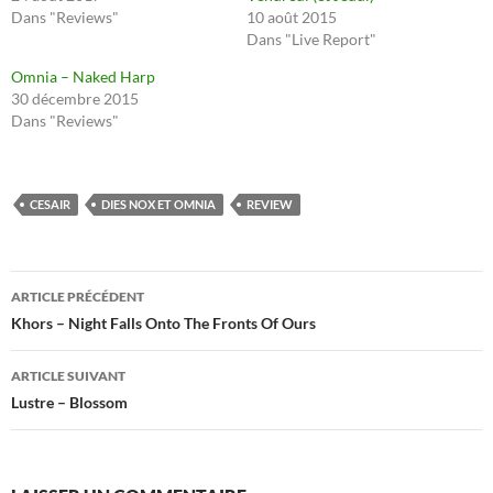
Dans "Reviews"
10 août 2015
Dans "Live Report"
Omnia – Naked Harp
30 décembre 2015
Dans "Reviews"
CESAIR
DIES NOX ET OMNIA
REVIEW
Navigation
ARTICLE PRÉCÉDENT
des
Khors – Night Falls Onto The Fronts Of Ours
articles
ARTICLE SUIVANT
Lustre – Blossom