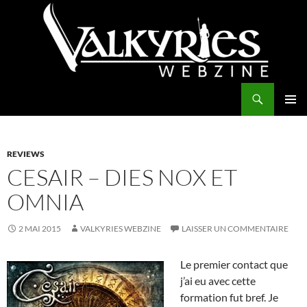
Aller
au
contenu
Recherche
Valkyries Webzine
MENU
PRINCI
REVIEWS
CESAIR – DIES NOX ET
OMNIA
2 MAI 2015
VALKYRIES WEBZINE
LAISSER UN COMMENTAIRE
Le premier contact que
j’ai eu avec cette
formation fut bref. Je