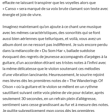
effacée ne laissant transpirer que les voyelles alors que
« Canso » sera marqué de sa voix brute clamant son texte avec
énergie et joie de vivre.
Imaginez maintenant qu’on ajoute à ce chant une musique
avec les mêmes caractéristiques, des sonorités qui se font
aussi bien aériennes que telluriques, et voilà, vous avez un
album dont on ne ressort pas indifférent. Je suis encore perdu
dans la mélancolie de « Du Som Har », ballade suédoise
évoquant des regrets de jeunesse accompagnés d’arpèges à la
guitare, d’un accordéon étirant ses tristes notes à l’infini avec
la même délicatesse que le violon soutenant ces mélodies
d’une vibration lancinante. Heureusement, le sourire rejoint
mes lèvres dès les premières notes de « The Wanderings Of
Oison » où la guitare et le violon se mêlent en un rythme
sautillant suivant cette voix pleine de vie pour éclater, après
seulement 30 secondes, en un refrain plein d’allégresse,
sentiment sans cesse grandissant au fur et à mesure des notes.
Je quitte subrepticement mon corps dès les premières