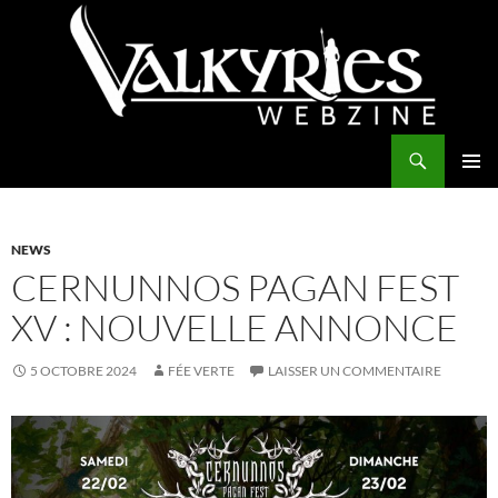
Aller
au
contenu
Recherche
Valkyries Webzine
MENU
PRINCI
NEWS
CERNUNNOS PAGAN FEST
XV : NOUVELLE ANNONCE
5 OCTOBRE 2024
FÉE VERTE
LAISSER UN COMMENTAIRE