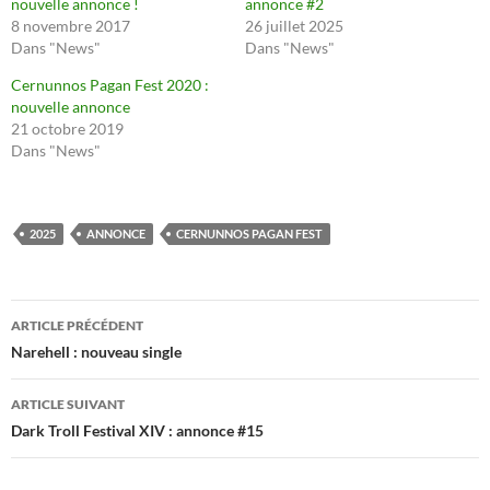
nouvelle annonce !
annonce #2
8 novembre 2017
26 juillet 2025
Dans "News"
Dans "News"
Cernunnos Pagan Fest 2020 :
nouvelle annonce
21 octobre 2019
Dans "News"
2025
ANNONCE
CERNUNNOS PAGAN FEST
Navigation
ARTICLE PRÉCÉDENT
des
Narehell : nouveau single
articles
ARTICLE SUIVANT
Dark Troll Festival XIV : annonce #15