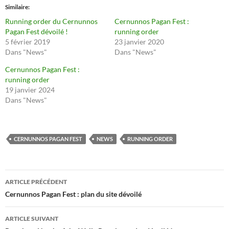
Similaire
Running order du Cernunnos
Cernunnos Pagan Fest :
Pagan Fest dévoilé !
running order
5 février 2019
23 janvier 2020
Dans "News"
Dans "News"
Cernunnos Pagan Fest :
running order
19 janvier 2024
Dans "News"
CERNUNNOS PAGAN FEST
NEWS
RUNNING ORDER
Navigation
ARTICLE PRÉCÉDENT
des
Cernunnos Pagan Fest : plan du site dévoilé
articles
ARTICLE SUIVANT