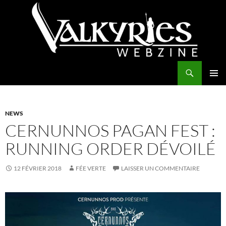
Aller
au
contenu
Recherche
Valkyries Webzine
MENU
PRINCI
NEWS
CERNUNNOS PAGAN FEST :
RUNNING ORDER DÉVOILÉ
12 FÉVRIER 2018
FÉE VERTE
LAISSER UN COMMENTAIRE