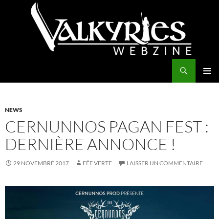
Aller
au
contenu
Recherche
Valkyries Webzine
MENU
PRINCI
NEWS
CERNUNNOS PAGAN FEST :
DERNIÈRE ANNONCE !
29 NOVEMBRE 2017
FÉE VERTE
LAISSER UN COMMENTAIRE