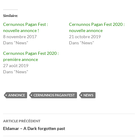
Similaire
Cernunnos Pagan Fest :
Cernunnos Pagan Fest 2020 :
nouvelle annonce !
nouvelle annonce
8 novembre 2017
21 octobre 2019
Dans "News"
Dans "News"
Cernunnos Pagan Fest 2020 :
première annonce
27 août 2019
Dans "News"
ANNONCE
CERNUNNOS PAGAN FEST
NEWS
Navigation
ARTICLE PRÉCÉDENT
des
Eldamar – A Dark forgotten past