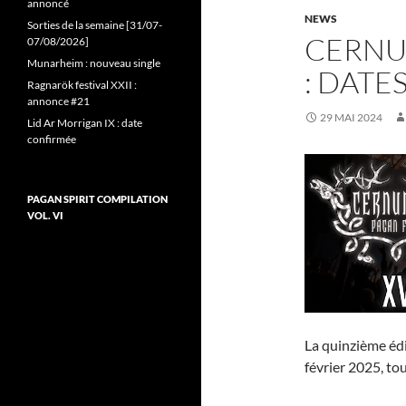
annoncé
NEWS
Sorties de la semaine [31/07-
CERNU
07/08/2026]
Munarheim : nouveau single
: DATE
Ragnarök festival XXII :
annonce #21
29 MAI 2024
Lid Ar Morrigan IX : date
confirmée
PAGAN SPIRIT COMPILATION
VOL. VI
La quinzième édi
février 2025, to