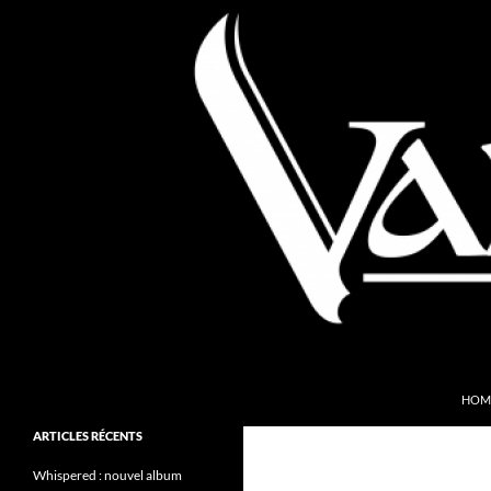
Aller
au
contenu
Recherche
Valkyries Webzine
HOM
Folk Pagan Webzine
ARTICLES RÉCENTS
Whispered : nouvel album