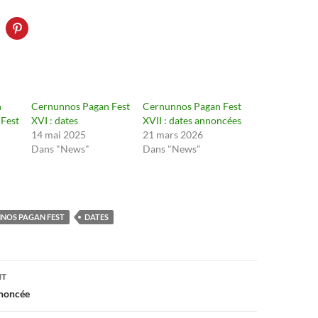
n
Cernunnos Pagan Fest
Cernunnos Pagan Fest
Fest
XVI : dates
XVII : dates annoncées
14 mai 2025
21 mars 2026
Dans "News"
Dans "News"
NOS PAGAN FEST
DATES
on
NT
nnoncée