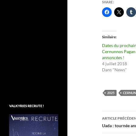
SHARE :
Similaire
Dates du prochai
Cernunnos Pagan 
annoncées !
4 juillet 2018
Dans "News"
2025
CERNUN
VALKYRIES RECRUTE !
Navigati
ARTICLE PRÉCÉDE
des
Uada : tournée a