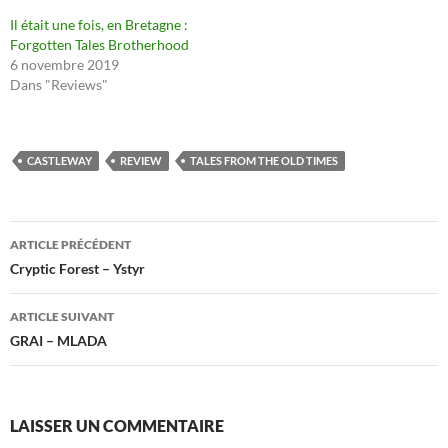
Il était une fois, en Bretagne :
Forgotten Tales Brotherhood
6 novembre 2019
Dans "Reviews"
CASTLEWAY
REVIEW
TALES FROM THE OLD TIMES
Navigation
ARTICLE PRÉCÉDENT
des
Cryptic Forest – Ystyr
articles
ARTICLE SUIVANT
GRAI – MLADA
LAISSER UN COMMENTAIRE