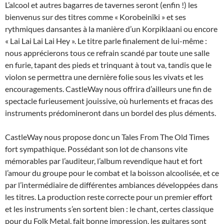
L’alcool et autres bagarres de tavernes seront (enfin !) les
bienvenus sur des titres comme « Korobeinïki » et ses
rythmiques dansantes à la manière d’un Korpiklaani ou encore
« Lai Lai Lai Lai Hey ». Le titre parle finalement de lui-même :
nous apprécierons tous ce refrain scandé par toute une salle
en furie, tapant des pieds et trinquant à tout va, tandis que le
violon se permettra une dernière folie sous les vivats et les
encouragements. CastleWay nous offrira d’ailleurs une fin de
spectacle furieusement jouissive, où hurlements et fracas des
instruments prédomineront dans un bordel des plus déments.
CastleWay nous propose donc un Tales From The Old Times
fort sympathique. Possédant son lot de chansons vite
mémorables par l’auditeur, l’album revendique haut et fort
l’amour du groupe pour le combat et la boisson alcoolisée, et ce
par l’intermédiaire de différentes ambiances développées dans
les titres. La production reste correcte pour un premier effort
et les instruments s’en sortent bien : le chant, certes classique
pour du Folk Metal, fait bonne impression, les guitares sont