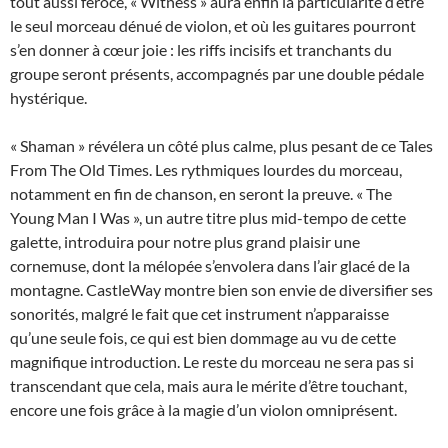
tout aussi féroce, « Witness » aura enfin la particularité d’être
le seul morceau dénué de violon, et où les guitares pourront
s’en donner à cœur joie : les riffs incisifs et tranchants du
groupe seront présents, accompagnés par une double pédale
hystérique.
« Shaman » révélera un côté plus calme, plus pesant de ce Tales
From The Old Times. Les rythmiques lourdes du morceau,
notamment en fin de chanson, en seront la preuve. « The
Young Man I Was », un autre titre plus mid-tempo de cette
galette, introduira pour notre plus grand plaisir une
cornemuse, dont la mélopée s’envolera dans l’air glacé de la
montagne. CastleWay montre bien son envie de diversifier ses
sonorités, malgré le fait que cet instrument n’apparaisse
qu’une seule fois, ce qui est bien dommage au vu de cette
magnifique introduction. Le reste du morceau ne sera pas si
transcendant que cela, mais aura le mérite d’être touchant,
encore une fois grâce à la magie d’un violon omniprésent.