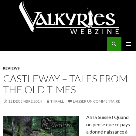
Aller
au
contenu
Recherche
Valkyries Webzine
MENU
PRINCI
REVIEWS
CASTLEWAY – TALES FROM
THE OLD TIMES
12 DÉCEMBRE 2014
THRALL
LAISSER UN COMMENTAIRE
Ah la Suisse ! Quand
on pense que ce pays
a donné naissance à