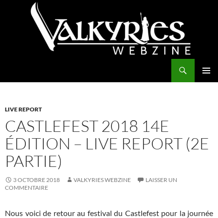
Aller
au
contenu
Recherche
Valkyries Webzine
MENU
PRINCI
LIVE REPORT
CASTLEFEST 2018 14E
ÉDITION – LIVE REPORT (2E
PARTIE)
3 OCTOBRE 2018
VALKYRIES WEBZINE
LAISSER UN
COMMENTAIRE
Nous voici de retour au festival du Castlefest pour la journée