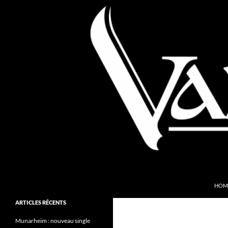
Aller
au
contenu
Recherche
Valkyries Webzine
HOM
Folk Pagan Webzine
ARTICLES RÉCENTS
Munarheim : nouveau single