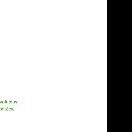
voir plus
raitées
.