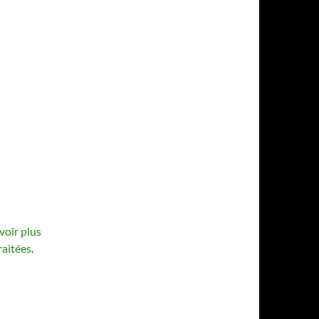
voir plus
raitées
.