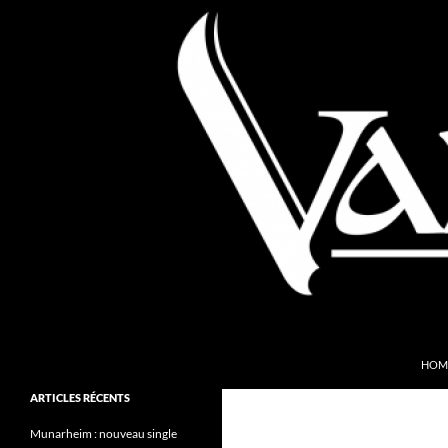
Aller
au
contenu
Recherche
Valkyries Webzine
HOM
Folk Pagan Webzine
ARTICLES RÉCENTS
Munarheim : nouveau single