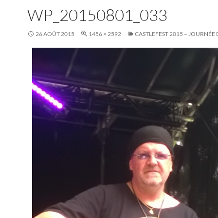
WP_20150801_033
26 AOÛT 2015
1456 × 2592
CASTLEFEST 2015 – JOURNÉE