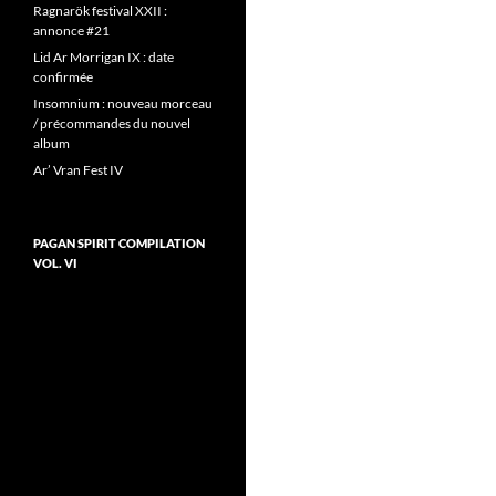
Ragnarök festival XXII :
annonce #21
Lid Ar Morrigan IX : date
confirmée
Insomnium : nouveau morceau
/ précommandes du nouvel
album
Ar’ Vran Fest IV
PAGAN SPIRIT COMPILATION
VOL. VI